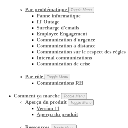
Par problématique
Toggle Menu
Panne informatique
IT Outage
Surcharge d'emails
Employee Engagement
Communication d'urgence
Communication à distance
Communication sur le respect des règles
Internal communications
Communication de crise
Par rôle
Toggle Menu
Communications RH
Comment ça marche
Toggle Menu
Aperçu du produit
Toggle Menu
Version 11
Aperçu du produit
Ressources
Toggle Menu