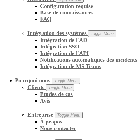
Configuration requise
Base de connaissances
FAQ
Intégration des systèmes
Toggle Menu
Intégration de l'AD
Intégration SSO
Intégration de l'API
Notifications automatiques des incidents
Intégration de MS Teams
Pourquoi nous
Toggle Menu
Clients
Toggle Menu
Études de cas
Avis
Entreprise
Toggle Menu
À propos
Nous contacter