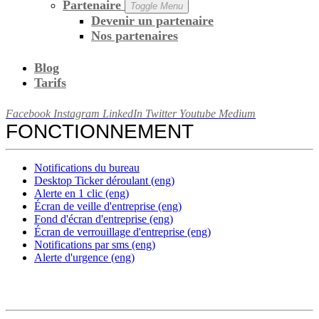
Partenaire
Toggle Menu
Devenir un partenaire
Nos partenaires
Blog
Tarifs
Facebook
Instagram
LinkedIn
Twitter
Youtube
Medium
FONCTIONNEMENT
Notifications du bureau
Desktop Ticker déroulant (eng)
Alerte en 1 clic (eng)
Écran de veille d'entreprise (eng)
Fond d'écran d'entreprise (eng)
Écran de verrouillage d'entreprise (eng)
Notifications par sms (eng)
Alerte d'urgence (eng)