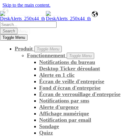
Skip to the main content.
Search
Search
Toggle Menu
Toggle Menu
GET QUOTE
Produit
Toggle Menu
Fonctionnement
Toggle Menu
Notifications du bureau
Desktop Ticker déroulant
Alerte en 1 clic
Écran de veille d'entreprise
Fond d'écran d'entreprise
Écran de verrouillage d'entreprise
Notifications par sms
Alerte d'urgence
Affichage numérique
Notification par email
Sondage
Quizz