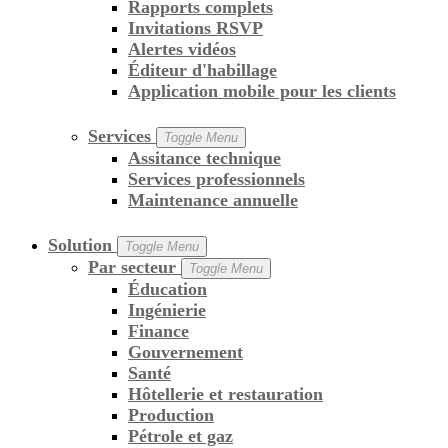
Rapports complets
Invitations RSVP
Alertes vidéos
Éditeur d'habillage
Application mobile pour les clients
Services
Toggle Menu
Assitance technique
Services professionnels
Maintenance annuelle
Solution
Toggle Menu
Par secteur
Toggle Menu
Éducation
Ingénierie
Finance
Gouvernement
Santé
Hôtellerie et restauration
Production
Pétrole et gaz