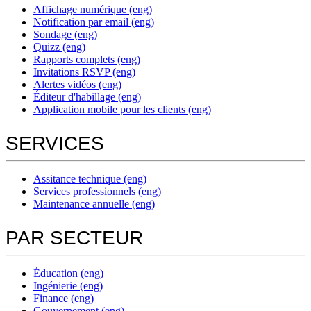
Affichage numérique (eng)
Notification par email (eng)
Sondage (eng)
Quizz (eng)
Rapports complets (eng)
Invitations RSVP (eng)
Alertes vidéos (eng)
Éditeur d'habillage (eng)
Application mobile pour les clients (eng)
SERVICES
Assitance technique (eng)
Services professionnels (eng)
Maintenance annuelle (eng)
PAR SECTEUR
Éducation (eng)
Ingénierie (eng)
Finance (eng)
Gouvernement (eng)